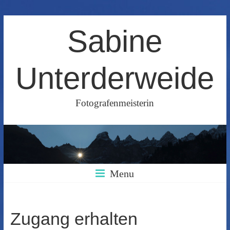
Skip
Sabine
to
content
Unterderweide
Fotografenmeisterin
Menu
Zugang erhalten