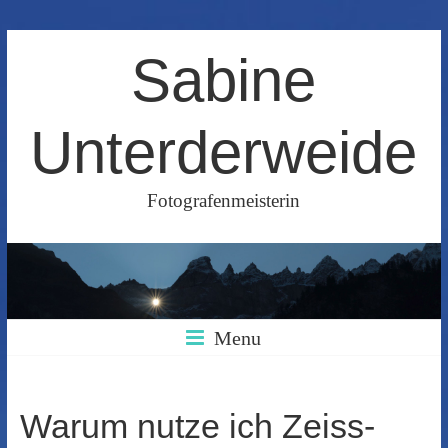
Skip
Sabine
to
content
Unterderweide
Fotografenmeisterin
Menu
Warum nutze ich Zeiss-