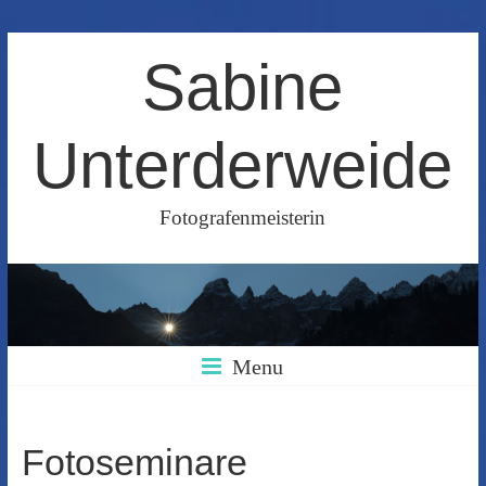
Skip
Sabine
to
content
Unterderweide
Fotografenmeisterin
Menu
Fotoseminare