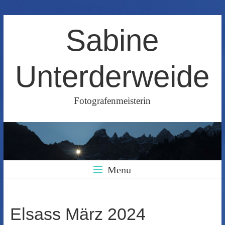
Skip
Sabine
to
content
Unterderweide
Fotografenmeisterin
Menu
Elsass März 2024