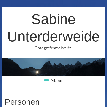
Skip
Sabine
to
content
Unterderweide
Fotografenmeisterin
Menu
Personen