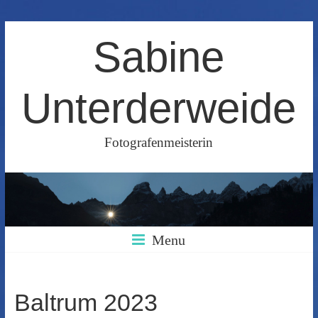
Skip
Sabine
to
content
Unterderweide
Fotografenmeisterin
Menu
Baltrum 2023