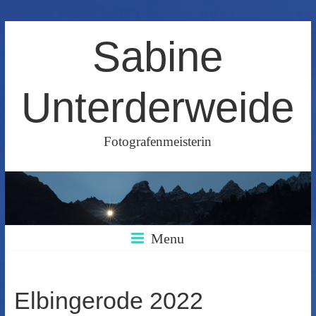
Skip
Sabine
to
content
Unterderweide
Fotografenmeisterin
Menu
Elbingerode 2022