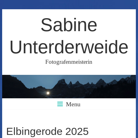
Skip
Sabine
to
content
Unterderweide
Fotografenmeisterin
Menu
Elbingerode 2025