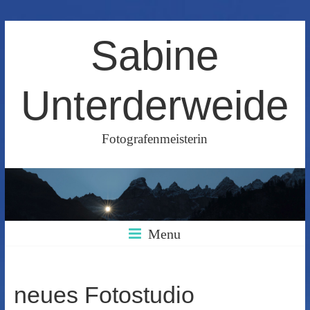
Skip
Sabine
to
content
Unterderweide
Fotografenmeisterin
Menu
neues Fotostudio