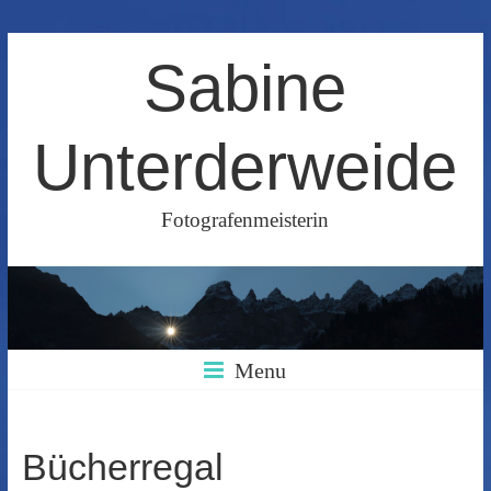
Skip
Sabine
to
content
Unterderweide
Fotografenmeisterin
Menu
Bücherregal