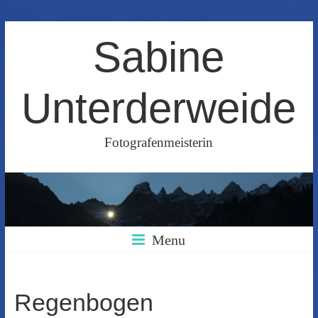
Skip
Sabine
to
content
Unterderweide
Fotografenmeisterin
Menu
Regenbogen