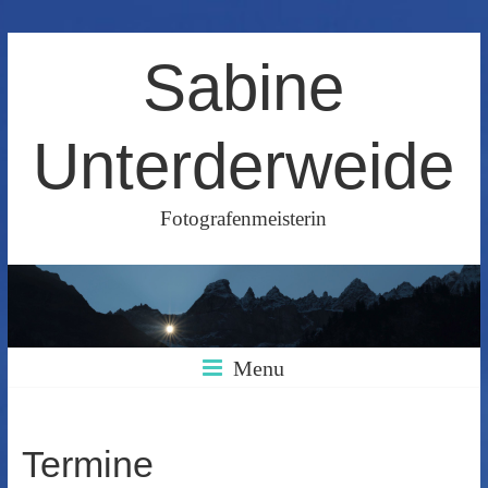
Skip
Sabine
to
content
Unterderweide
Fotografenmeisterin
Menu
Termine